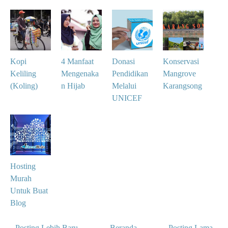
Kopi
4 Manfaat
Donasi
Konservasi
Keliling
Mengenaka
Pendidikan
Mangrove
(Koling)
n Hijab
Melalui
Karangsong
UNICEF
Hosting
Murah
Untuk Buat
Blog
← Posting Lebih Baru
Beranda
Posting Lama →