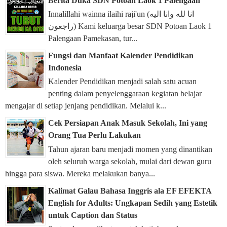
Berita Duka SDN Potoan Laok 1 Palengaan
Innalillahi wainna ilaihi raji'un (انا لله وانا اليه
راجعون) Kami keluarga besar SDN Potoan Laok 1
Palengaan Pamekasan, tur...
Fungsi dan Manfaat Kalender Pendidikan
Indonesia
Kalender Pendidikan menjadi salah satu acuan
penting dalam penyelenggaraan kegiatan belajar
mengajar di setiap jenjang pendidikan. Melalui k...
Cek Persiapan Anak Masuk Sekolah, Ini yang
Orang Tua Perlu Lakukan
Tahun ajaran baru menjadi momen yang dinantikan
oleh seluruh warga sekolah, mulai dari dewan guru
hingga para siswa. Mereka melakukan banya...
Kalimat Galau Bahasa Inggris ala EF EFEKTA
English for Adults: Ungkapan Sedih yang Estetik
untuk Caption dan Status