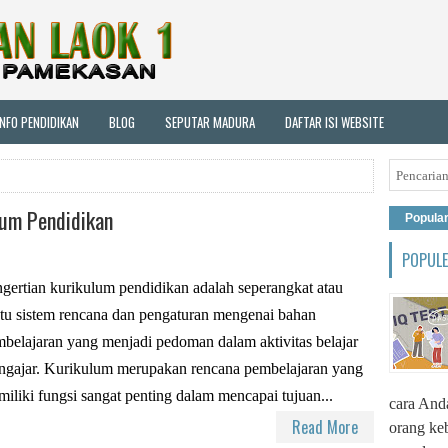
INFO PENDIDIKAN
BLOG
SEPUTAR MADURA
DAFTAR ISI WEBSITE
lum Pendidikan
Popula
POPUL
gertian kurikulum pendidikan adalah seperangkat atau
tu sistem rencana dan pengaturan mengenai bahan
belajaran yang menjadi pedoman dalam aktivitas belajar
gajar. Kurikulum merupakan rencana pembelajaran yang
iliki fungsi sangat penting dalam mencapai tujuan...
cara Anda
Read More
orang ke