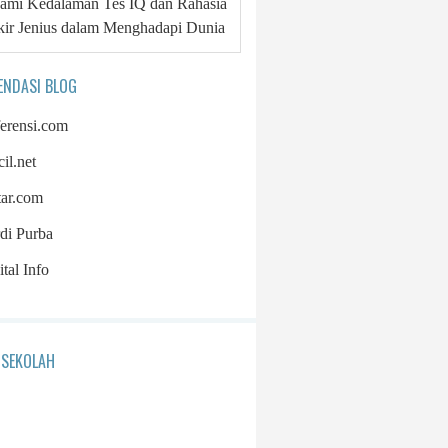
mi Kedalaman Tes IQ dan Rahasia
kir Jenius dalam Menghadapi Dunia
ENDASI BLOG
ferensi.com
cil.net
tar.com
di Purba
tal Info
 SEKOLAH