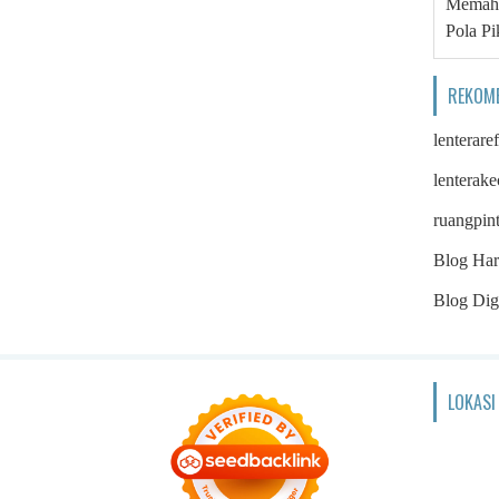
Memaha
Pola Pi
REKOM
lenterare
lenterake
ruangpin
Blog Har
Blog Digi
LOKASI