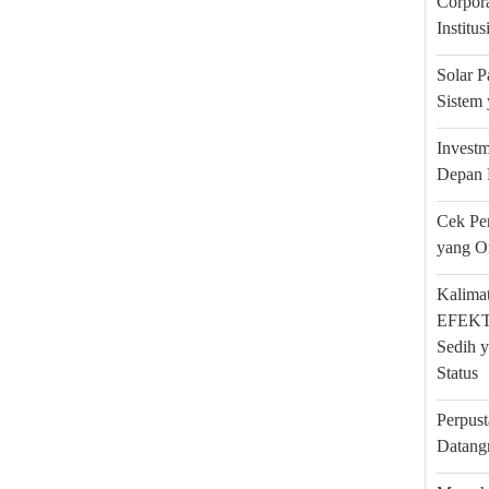
Corpora
Institu
Solar 
Sistem 
Investm
Depan 
Cek Pe
yang O
Kalimat
EFEKTA
Sedih y
Status
Perpus
Datang