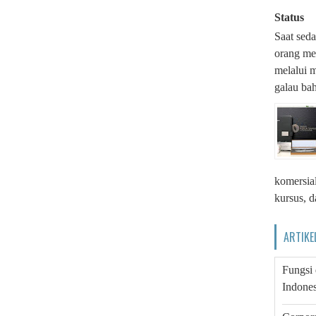
Status
Saat seda
orang me
melalui m
galau bah
komersial
kursus, d
ARTIKE
Fungsi
Indones