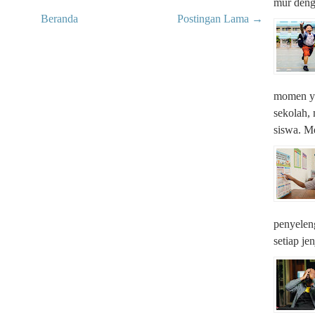
mur denga
Beranda
Postingan Lama →
momen ya
sekolah,
siswa. M
penyeleng
setiap je