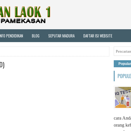
INFO PENDIDIKAN
BLOG
SEPUTAR MADURA
DAFTAR ISI WEBSITE
D)
Popula
POPUL
cara Anda
orang ke