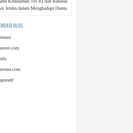
mi Kedalaman Tes IQ dan Rahasia
kir Jenius dalam Menghadapi Dunia
ENDASI BLOG
ormasi
anroe.com
nfo
ferensi.com
poratif