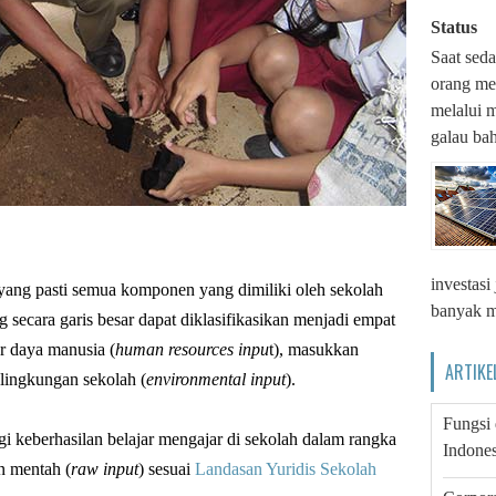
Status
Saat seda
orang me
melalui m
galau bah
investas
, yang pasti semua komponen yang dimiliki oleh sekolah
banyak m
secara garis besar dapat diklasifikasikan menjadi empat
r daya manusia (
human resources inpu
t), masukkan
ARTIKE
 lingkungan sekolah (
environmental input
).
Fungsi
gi keberhasilan belajar mengajar di sekolah dalam rangka
Indones
n mentah (
raw input
) sesuai
Landasan Yuridis Sekolah