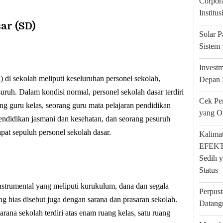
Corpora
Institu
ar (SD)
Solar 
Sistem 
Investm
i sekolah meliputi keseluruhan personel sekolah,
Depan 
uruh. Dalam kondisi normal, personel sekolah dasar terdiri
Cek Pe
ng guru kelas, seorang guru mata pelajaran pendidikan
yang O
endidikan jasmani dan kesehatan, dan seorang pesuruh
apat sepuluh personel sekolah dasar.
Kalimat
EFEKTA
Sedih y
Status
strumental yang meliputi kurukulum, dana dan segala
Perpus
g bias disebut juga dengan sarana dan prasaran sekolah.
Datang
rana sekolah terdiri atas enam ruang kelas, satu ruang