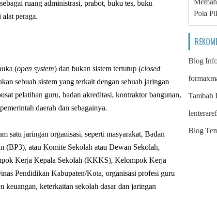
Memaha
sebagai ruang administrasi, prabot, buku tes, buku
Pola Pi
alat peraga.
REKOM
Blog Inf
buka (
open system
) dan bukan sistem tertutup (
closed
formaxm
akan sebuah sistem yang terkait dengan sebuah jaringan
 pusat pelatihan guru, badan akreditasi, kontraktor bangunan,
Tambah I
 pemerintah daerah dan sebagainya.
lenterare
Blog Tem
am satu jaringan organisasi, seperti masyarakat, Badan
n (BP3), atau Komite Sekolah atau Dewan Sekolah,
pok Kerja Kepala Sekolah (KKKS), Kelompok Kerja
as Pendidikan Kabupaten/Kota, organisasi profesi guru
n keuangan, keterkaitan sekolah dasar dan jaringan