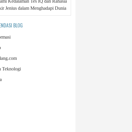
mi Kedalaman Tes IQ dan Rahasia
kir Jenius dalam Menghadapi Dunia
ENDASI BLOG
ormasi
p
lang.com
h Teknologi
a