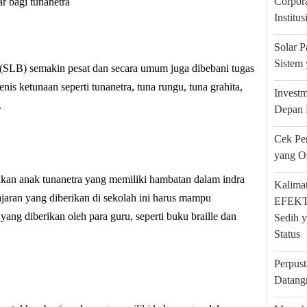
Corpora
ar bagi tunanetra
Institu
Solar 
Sistem 
(SLB) semakin pesat dan secara umum juga dibebani tugas
is ketunaan seperti tunanetra, tuna rungu, tuna grahita,
Investm
.
Depan 
Cek Pe
yang O
an anak tunanetra yang memiliki hambatan dalam indra
Kalimat
ajaran yang diberikan di sekolah ini harus mampu
EFEKTA
g diberikan oleh para guru, seperti buku braille dan
Sedih y
Status
Perpus
Datang