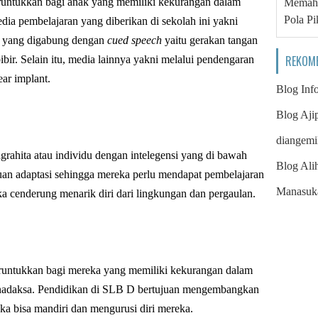
untukkan bagi anak yang memiliki kekurangan dalam
Memaha
Pola Pi
dia pembelajaran yang diberikan di sekolah ini yakni
r yang digabung dengan
cued speech
yaitu gerakan tangan
REKOM
bir. Selain itu, media lainnya yakni melalui pendengaran
ar implant.
Blog Inf
Blog Aji
diangemi
ahita atau individu dengan intelegensi yang di bawah
Blog Ali
puan adaptasi sehingga mereka perlu mendapat pembelajaran
Manasuk
eka cenderung menarik diri dari lingkungan dan pergaulan.
untukkan bagi mereka yang memiliki kekurangan dalam
tunadaksa. Pendidikan di SLB D bertujuan mengembangkan
reka bisa mandiri dan mengurusi diri mereka.