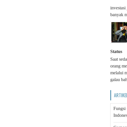
investas
banyak m
Status
Saat seda
orang me
melalui m
galau bah
ARTIKE
Fungsi
Indones