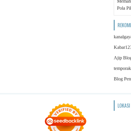
Memaha
Pola Pi
REKOM
kanalgay
Kabar12
Ajip Blo
temporak
Blog Pen
LOKASI