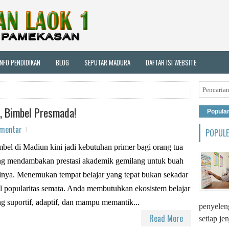
INFO PENDIDIKAN
BLOG
SEPUTAR MADURA
DAFTAR ISI WEBSITE
, Bimbel Presmada!
Popula
omentar
POPUL
bel di Madiun kini jadi kebutuhan primer bagi orang tua
ng mendambakan prestasi akademik gemilang untuk buah
inya. Menemukan tempat belajar yang tepat bukan sekadar
l popularitas semata. Anda membutuhkan ekosistem belajar
g suportif, adaptif, dan mampu memantik...
penyeleng
Read More
setiap je