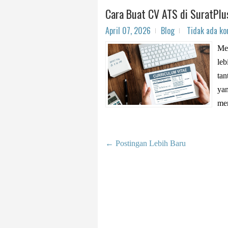
Cara Buat CV ATS di SuratPlu
April 07, 2026
Blog
Tidak ada k
Men
leb
tan
yan
men
← Postingan Lebih Baru