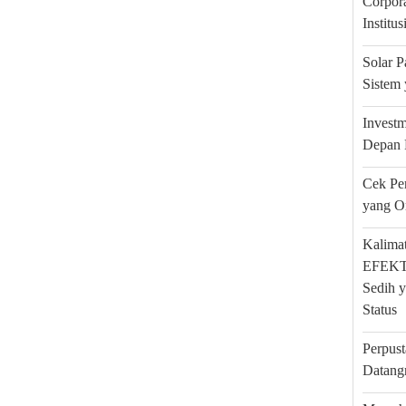
Corpora
Institu
Solar 
Sistem 
Investm
Depan 
Cek Pe
yang O
Kalimat
EFEKTA
Sedih y
Status
Perpus
Datang