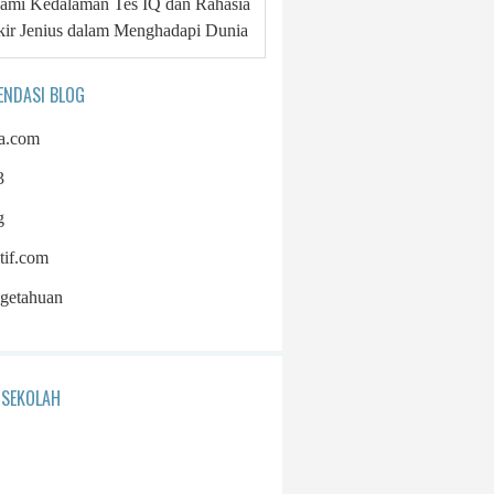
mi Kedalaman Tes IQ dan Rahasia
kir Jenius dalam Menghadapi Dunia
ENDASI BLOG
a.com
3
g
tif.com
getahuan
 SEKOLAH