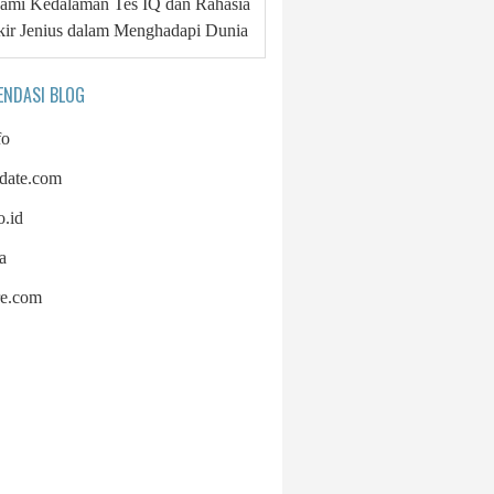
mi Kedalaman Tes IQ dan Rahasia
kir Jenius dalam Menghadapi Dunia
ENDASI BLOG
fo
pdate.com
o.id
a
re.com