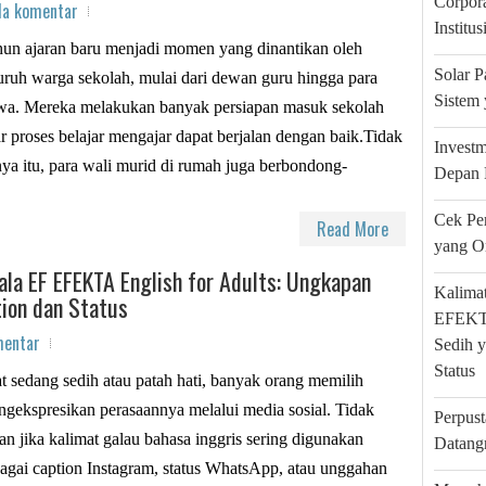
Corpora
da komentar
Institu
un ajaran baru menjadi momen yang dinantikan oleh
Solar 
uruh warga sekolah, mulai dari dewan guru hingga para
Sistem 
wa. Mereka melakukan banyak persiapan masuk sekolah
r proses belajar mengajar dapat berjalan dengan baik.Tidak
Investm
ya itu, para wali murid di rumah juga berbondong-
Depan 
Cek Pe
Read More
yang O
ala EF EFEKTA English for Adults: Ungkapan
Kalimat
tion dan Status
EFEKTA
mentar
Sedih y
Status
t sedang sedih atau patah hati, banyak orang memilih
gekspresikan perasaannya melalui media sosial. Tidak
Perpus
an jika kalimat galau bahasa inggris sering digunakan
Datang
agai caption Instagram, status WhatsApp, atau unggahan