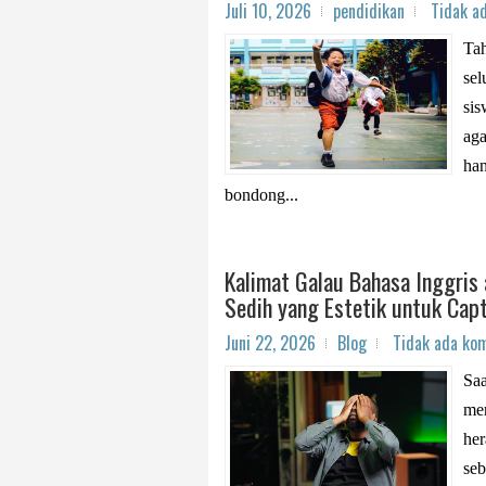
Juli 10, 2026
pendidikan
Tidak a
Tah
sel
sis
aga
han
bondong...
Kalimat Galau Bahasa Inggris 
Sedih yang Estetik untuk Cap
Juni 22, 2026
Blog
Tidak ada ko
Saa
men
her
seb