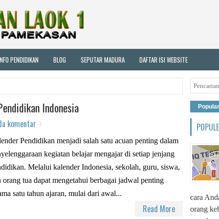
INFO PENDIDIKAN
BLOG
SEPUTAR MADURA
DAFTAR ISI WEBSITE
Pendidikan Indonesia
Popula
da komentar
POPUL
ender Pendidikan menjadi salah satu acuan penting dalam
yelenggaraan kegiatan belajar mengajar di setiap jenjang
didikan. Melalui kalender Indonesia, sekolah, guru, siswa,
 orang tua dapat mengetahui berbagai jadwal penting
ama satu tahun ajaran, mulai dari awal...
cara Anda
Read More
orang ke