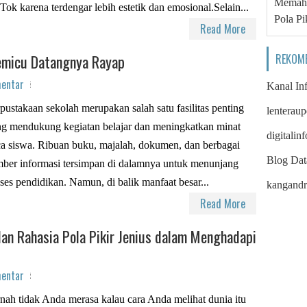
Memaha
Tok karena terdengar lebih estetik dan emosional.Selain...
Pola Pi
Read More
REKOM
emicu Datangnya Rayap
mentar
Kanal In
pustakaan sekolah merupakan salah satu fasilitas penting
lenterau
g mendukung kegiatan belajar dan meningkatkan minat
digitalinf
a siswa. Ribuan buku, majalah, dokumen, dan berbagai
Blog Dat
ber informasi tersimpan di dalamnya untuk menunjang
ses pendidikan. Namun, di balik manfaat besar...
kangand
Read More
n Rahasia Pola Pikir Jenius dalam Menghadapi
mentar
nah tidak Anda merasa kalau cara Anda melihat dunia itu