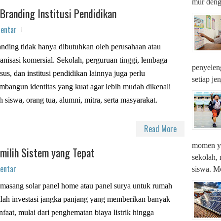
mur denga
Branding Institusi Pendidikan
entar
nding tidak hanya dibutuhkan oleh perusahaan atau
anisasi komersial. Sekolah, perguruan tinggi, lembaga
penyeleng
sus, dan institusi pendidikan lainnya juga perlu
setiap je
bangun identitas yang kuat agar lebih mudah dikenali
h siswa, orang tua, alumni, mitra, serta masyarakat.
Read More
momen ya
milih Sistem yang Tepat
sekolah,
entar
siswa. M
asang solar panel home atau panel surya untuk rumah
lah investasi jangka panjang yang memberikan banyak
faat, mulai dari penghematan biaya listrik hingga