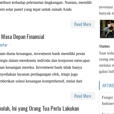
tribusi terhadap pelestarian lingkungan. Namun, memilih
investas
tem solar panel yang tepat untuk rumah Anda
banyak m
Read More
 Masa Depan Finansial
entar
Status
Saat seda
am dunia keuangan, investment bank memiliki peran
orang me
ategis dalam membantu individu dan korporasi mencapai
melalui m
uan keuangan mereka. Investment bank tidak hanya
galau bah
yediakan layanan perdagangan efek, tetapi juga
berikan solusi keuangan komprehensif, mulai dari
ARTIKE
Read More
Fungsi
Indones
olah, Ini yang Orang Tua Perlu Lakukan