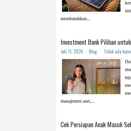
kon
sis
membutuhkan...
Investment Bank Pilihan untuk
Juli 11, 2026
Blog
Tidak ada kom
Dal
str
tuj
men
mem
manajemen aset,...
Cek Persiapan Anak Masuk Sek