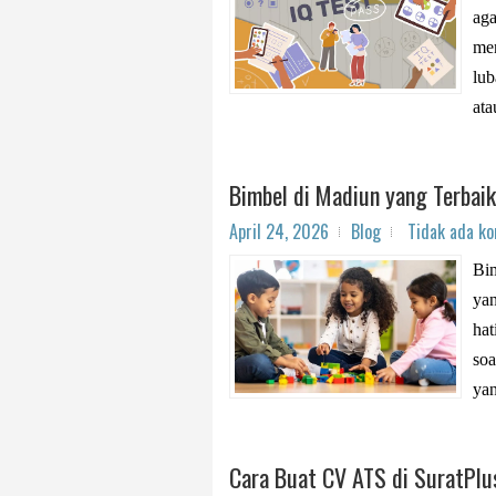
aga
men
lub
ata
Bimbel di Madiun yang Terbaik
April 24, 2026
Blog
Tidak ada k
Bim
ya
hat
soa
yan
Cara Buat CV ATS di SuratPlu