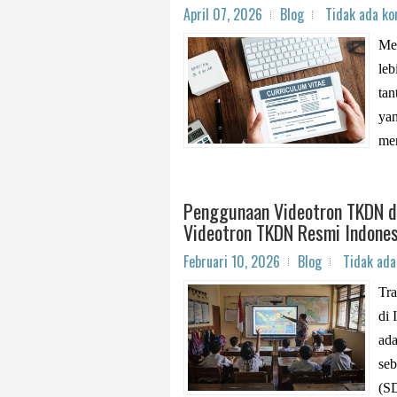
April 07, 2026
Blog
Tidak ada k
Men
leb
tan
yan
men
Penggunaan Videotron TKDN di 
Videotron TKDN Resmi Indones
Februari 10, 2026
Blog
Tidak ad
Tra
di 
ad
seb
(SD