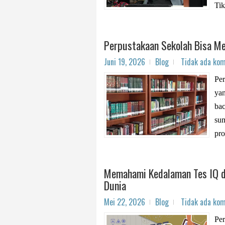
Tik
Perpustakaan Sekolah Bisa M
Juni 19, 2026
Blog
Tidak ada ko
Per
yan
bac
sum
pro
Memahami Kedalaman Tes IQ da
Dunia
Mei 22, 2026
Blog
Tidak ada ko
Per